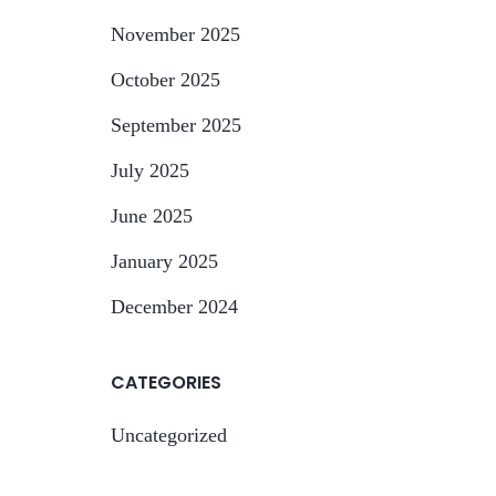
November 2025
October 2025
September 2025
July 2025
June 2025
January 2025
December 2024
CATEGORIES
Uncategorized