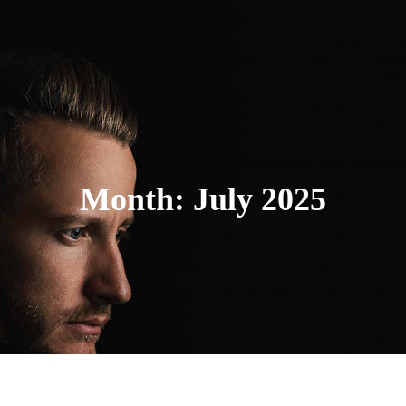
Month: July
2025