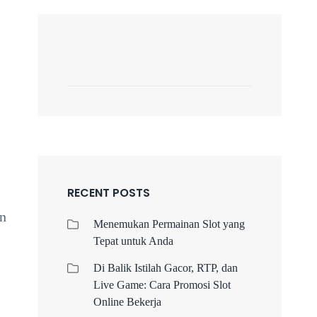
RECENT POSTS
an
Menemukan Permainan Slot yang
Tepat untuk Anda
Di Balik Istilah Gacor, RTP, dan
Live Game: Cara Promosi Slot
Online Bekerja