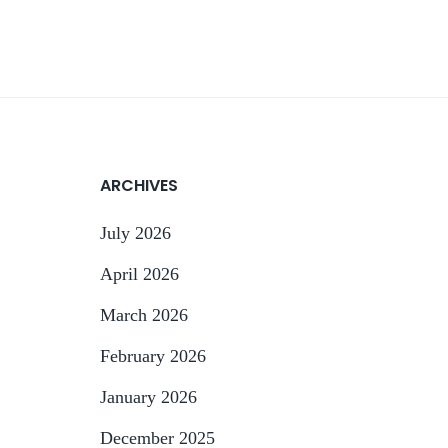
ARCHIVES
July 2026
April 2026
March 2026
February 2026
January 2026
December 2025