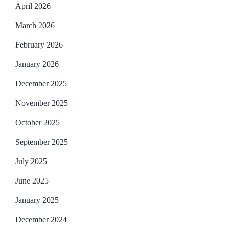
April 2026
March 2026
February 2026
January 2026
December 2025
November 2025
October 2025
September 2025
July 2025
June 2025
January 2025
December 2024