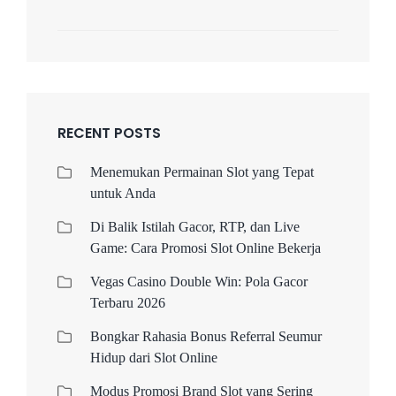
RECENT POSTS
Menemukan Permainan Slot yang Tepat
untuk Anda
Di Balik Istilah Gacor, RTP, dan Live
Game: Cara Promosi Slot Online Bekerja
Vegas Casino Double Win: Pola Gacor
Terbaru 2026
Bongkar Rahasia Bonus Referral Seumur
Hidup dari Slot Online
Modus Promosi Brand Slot yang Sering