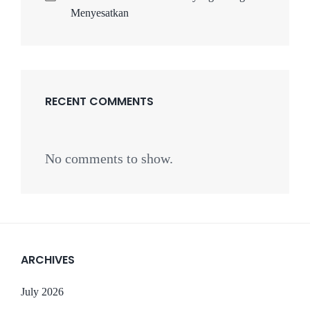
Menyesatkan
RECENT COMMENTS
No comments to show.
ARCHIVES
July 2026