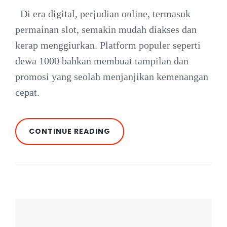
Di era digital, perjudian online, termasuk
permainan slot, semakin mudah diakses dan
kerap menggiurkan. Platform populer seperti
dewa 1000 bahkan membuat tampilan dan
promosi yang seolah menjanjikan kemenangan
cepat.
RINGKASAN
CONTINUE READING
ANTI-
JUDOL:
10
HAL
YANG
PERLU
DIINGAT
SETIAP
HARI