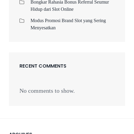
Bongkar Rahasia Bonus Referral Seumur
Hidup dari Slot Online
Modus Promosi Brand Slot yang Sering
Menyesatkan
RECENT COMMENTS
No comments to show.