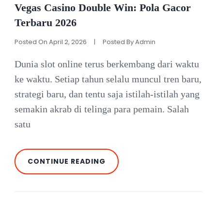
PROMOSI
Vegas Casino Double Win: Pola Gacor
SLOT
Terbaru 2026
ONLINE
BEKERJA
Posted On
April 2, 2026
|
Posted By
Admin
Dunia slot online terus berkembang dari waktu
ke waktu. Setiap tahun selalu muncul tren baru,
strategi baru, dan tentu saja istilah-istilah yang
semakin akrab di telinga para pemain. Salah
satu
VEGAS
CONTINUE READING
CASINO
DOUBLE
WIN:
POLA
GACOR
TERBARU