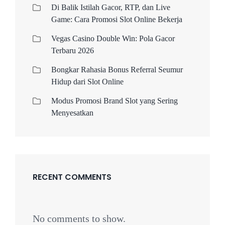
Di Balik Istilah Gacor, RTP, dan Live
Game: Cara Promosi Slot Online Bekerja
Vegas Casino Double Win: Pola Gacor
Terbaru 2026
Bongkar Rahasia Bonus Referral Seumur
Hidup dari Slot Online
Modus Promosi Brand Slot yang Sering
Menyesatkan
RECENT COMMENTS
No comments to show.