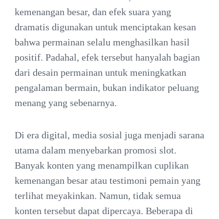
kemenangan besar, dan efek suara yang
dramatis digunakan untuk menciptakan kesan
bahwa permainan selalu menghasilkan hasil
positif. Padahal, efek tersebut hanyalah bagian
dari desain permainan untuk meningkatkan
pengalaman bermain, bukan indikator peluang
menang yang sebenarnya.
Di era digital, media sosial juga menjadi sarana
utama dalam menyebarkan promosi slot.
Banyak konten yang menampilkan cuplikan
kemenangan besar atau testimoni pemain yang
terlihat meyakinkan. Namun, tidak semua
konten tersebut dapat dipercaya. Beberapa di