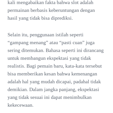
kali mengabaikan fakta bahwa slot adalah
permainan berbasis keberuntungan dengan
hasil yang tidak bisa diprediksi.
Selain itu, penggunaan istilah seperti
“gampang menang” atau “pasti cuan” juga
sering ditemukan. Bahasa seperti ini dirancang
untuk membangun ekspektasi yang tidak
realistis. Bagi pemain baru, kata-kata tersebut
bisa memberikan kesan bahwa kemenangan
adalah hal yang mudah dicapai, padahal tidak
demikian. Dalam jangka panjang, ekspektasi
yang tidak sesuai ini dapat menimbulkan
kekecewaan.