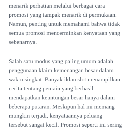
menarik perhatian melalui berbagai cara
promosi yang tampak menarik di permukaan.
Namun, penting untuk memahami bahwa tidak
semua promosi mencerminkan kenyataan yang
sebenarnya.
Salah satu modus yang paling umum adalah
penggunaan klaim kemenangan besar dalam
waktu singkat. Banyak iklan slot menampilkan
cerita tentang pemain yang berhasil
mendapatkan keuntungan besar hanya dalam
beberapa putaran. Meskipun hal ini memang
mungkin terjadi, kenyataannya peluang
tersebut sangat kecil. Promosi seperti ini sering