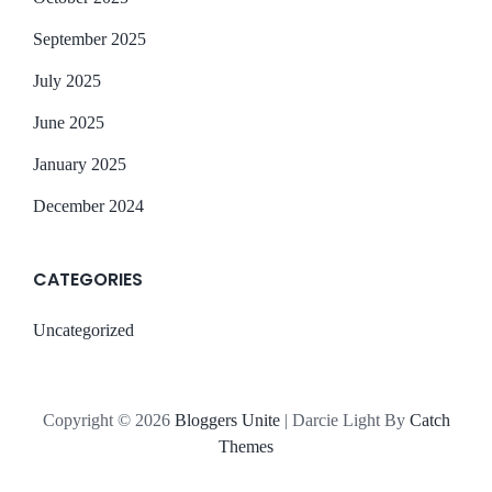
September 2025
July 2025
June 2025
January 2025
December 2024
CATEGORIES
Uncategorized
Copyright © 2026
Bloggers Unite
|
Darcie Light By
Catch
Themes