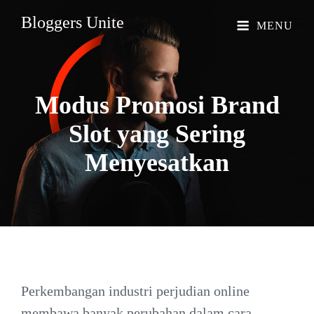
Bloggers Unite
MENU
Modus Promosi Brand
Slot yang Sering
Menyesatkan
Perkembangan industri perjudian online
membawa banyak perubahan dalam cara