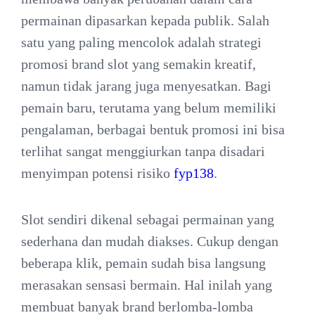
permainan dipasarkan kepada publik. Salah
satu yang paling mencolok adalah strategi
promosi brand slot yang semakin kreatif,
namun tidak jarang juga menyesatkan. Bagi
pemain baru, terutama yang belum memiliki
pengalaman, berbagai bentuk promosi ini bisa
terlihat sangat menggiurkan tanpa disadari
menyimpan potensi risiko
fyp138
.
Slot sendiri dikenal sebagai permainan yang
sederhana dan mudah diakses. Cukup dengan
beberapa klik, pemain sudah bisa langsung
merasakan sensasi bermain. Hal inilah yang
membuat banyak brand berlomba-lomba