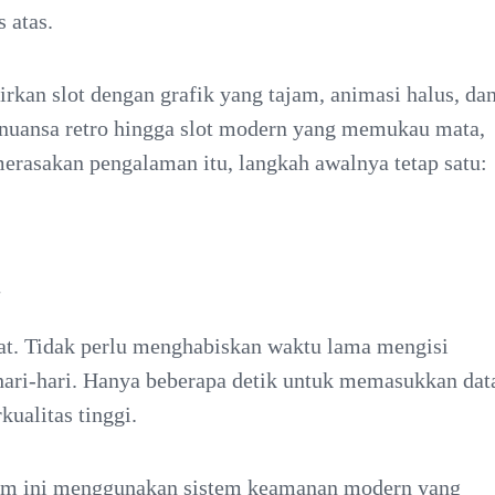
 atas.
rkan slot dengan grafik yang tajam, animasi halus, da
n nuansa retro hingga slot modern yang memukau mata,
merasakan pengalaman itu, langkah awalnya tetap satu:
at. Tidak perlu menghabiskan waktu lama mengisi
hari-hari. Hanya beberapa detik untuk memasukkan dat
kualitas tinggi.
rm ini menggunakan sistem keamanan modern yang