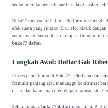
seolah mereka benar-benar berada di kasino kelas
Buka77 menyadari hal ini. Platform ini menghadi
efek suara yang sinkron. Dari slot klasik denga
semuanya tersedia di satu tempat. Untuk mulai 
buka77 daftar
.
Langkah Awal: Daftar Gak Ribet
Proses pendaftaran di Buka77 sederhana dan cep
formulir panjang atau menunggu konfirmasi ber
dasar, dan kamu siap menjelajahi ratusan slot ber
Selain mudah,
buka77 daftar
juga aman. Platfo