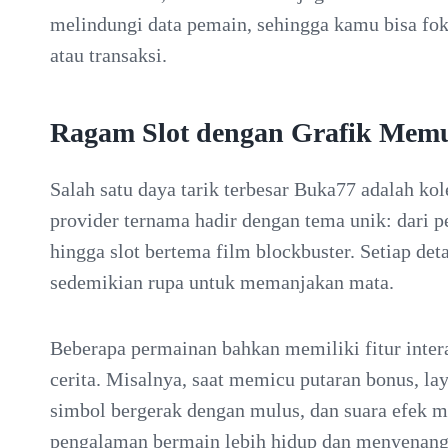
melindungi data pemain, sehingga kamu bisa fok
atau transaksi.
Ragam Slot dengan Grafik Mem
Salah satu daya tarik terbesar Buka77 adalah kol
provider ternama hadir dengan tema unik: dari pe
hingga slot bertema film blockbuster. Setiap det
sedemikian rupa untuk memanjakan mata.
Beberapa permainan bahkan memiliki fitur inter
cerita. Misalnya, saat memicu putaran bonus, la
simbol bergerak dengan mulus, dan suara efek 
pengalaman bermain lebih hidup dan menyenang