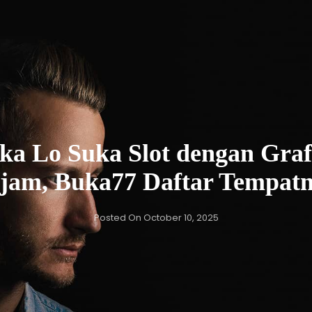
ika Lo Suka Slot dengan Graf
jam, Buka77 Daftar
Tempat
Posted On
October 10, 2025