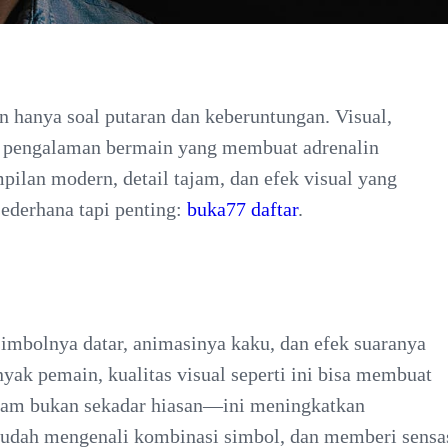
an hanya soal putaran dan keberuntungan. Visual,
ari pengalaman bermain yang membuat adrenalin
ilan modern, detail tajam, dan efek visual yang
ederhana tapi penting:
buka77 daftar
.
imbolnya datar, animasinya kaku, dan efek suaranya
nyak pemain, kualitas visual seperti ini bisa membuat
ajam bukan sekadar hiasan—ini meningkatkan
dah mengenali kombinasi simbol, dan memberi sensa