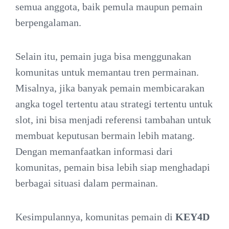
semua anggota, baik pemula maupun pemain
berpengalaman.
Selain itu, pemain juga bisa menggunakan
komunitas untuk memantau tren permainan.
Misalnya, jika banyak pemain membicarakan
angka togel tertentu atau strategi tertentu untuk
slot, ini bisa menjadi referensi tambahan untuk
membuat keputusan bermain lebih matang.
Dengan memanfaatkan informasi dari
komunitas, pemain bisa lebih siap menghadapi
berbagai situasi dalam permainan.
Kesimpulannya, komunitas pemain di
KEY4D