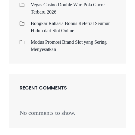
Vegas Casino Double Win: Pola Gacor
Terbaru 2026
Bongkar Rahasia Bonus Referral Seumur
Hidup dari Slot Online
Modus Promosi Brand Slot yang Sering
Menyesatkan
RECENT COMMENTS
No comments to show.