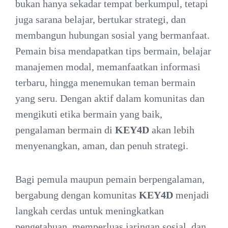
bukan hanya sekadar tempat berkumpul, tetapi
juga sarana belajar, bertukar strategi, dan
membangun hubungan sosial yang bermanfaat.
Pemain bisa mendapatkan tips bermain, belajar
manajemen modal, memanfaatkan informasi
terbaru, hingga menemukan teman bermain
yang seru. Dengan aktif dalam komunitas dan
mengikuti etika bermain yang baik,
pengalaman bermain di
KEY4D
akan lebih
menyenangkan, aman, dan penuh strategi.
Bagi pemula maupun pemain berpengalaman,
bergabung dengan komunitas
KEY4D
menjadi
langkah cerdas untuk meningkatkan
pengetahuan, memperluas jaringan sosial, dan