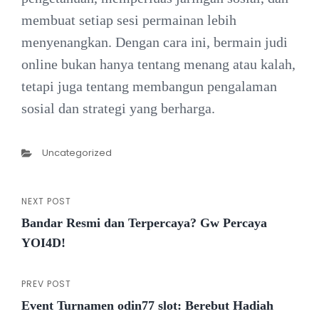
membuat setiap sesi permainan lebih
menyenangkan. Dengan cara ini, bermain judi
online bukan hanya tentang menang atau kalah,
tetapi juga tentang membangun pengalaman
sosial dan strategi yang berharga.
Categories
Uncategorized
NEXT POST
Post
Next
Bandar Resmi dan Terpercaya? Gw Percaya
Post
navigation
YOI4D!
PREV POST
Previous
Event Turnamen odin77 slot: Berebut Hadiah
Post