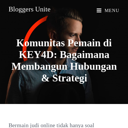
Bloggers Unite
MENU
Komunitas Pemain di
KEY4D: Bagaimana
Membangun Hubungan
&
Strategi
Bermain judi online tidak hanya soal