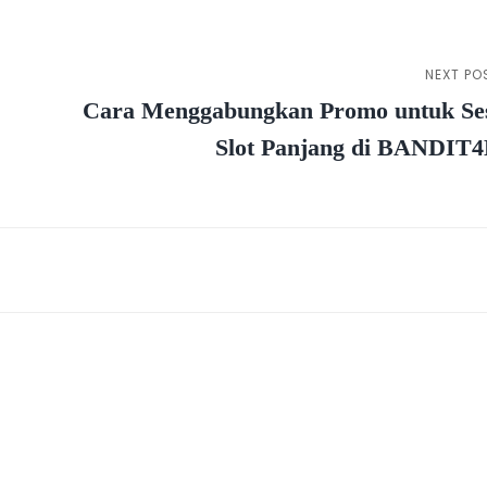
NEXT PO
Next
Cara Menggabungkan Promo untuk Se
Post
Slot Panjang di BANDIT