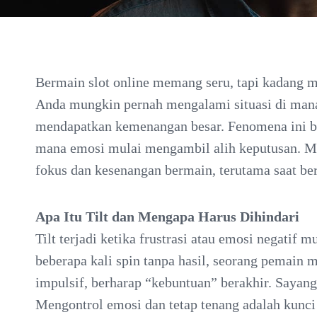
Bermain slot online memang seru, tapi kadang m
Anda mungkin pernah mengalami situasi di mana 
mendapatkan kemenangan besar. Fenomena ini bia
mana emosi mulai mengambil alih keputusan. Mem
fokus dan kesenangan bermain, terutama saat be
Apa Itu Tilt dan Mengapa Harus Dihindari
Tilt terjadi ketika frustrasi atau emosi negatif
beberapa kali spin tanpa hasil, seorang pemain
impulsif, berharap “kebuntuan” berakhir. Sayangn
Mengontrol emosi dan tetap tenang adalah kunc