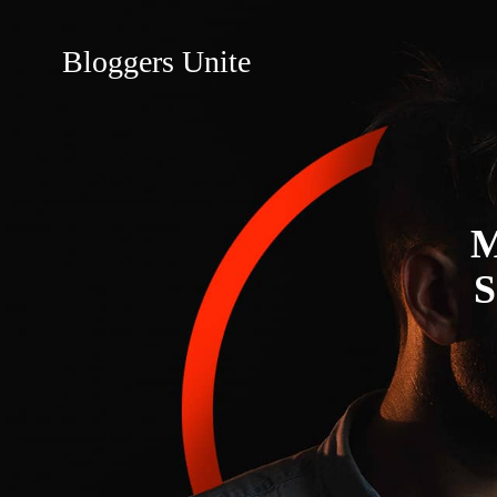
Bloggers Unite
M
S