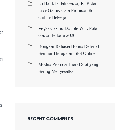
Di Balik Istilah Gacor, RTP, dan
Live Game: Cara Promosi Slot
Online Bekerja
Vegas Casino Double Win: Pola
ht
Gacor Terbaru 2026
Bongkar Rahasia Bonus Referral
Seumur Hidup dari Slot Online
ur
Modus Promosi Brand Slot yang
Sering Menyesatkan
,
a
RECENT COMMENTS