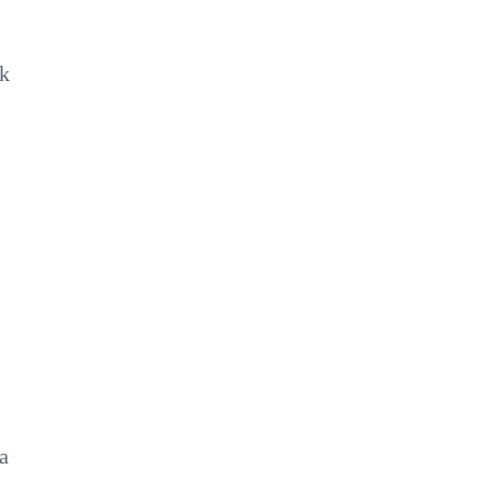
k
ya
-