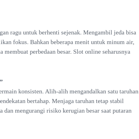
ngan ragu untuk berhenti sejenak. Mengambil jeda bisa
an fokus. Bahkan beberapa menit untuk minum air,
sa membuat perbedaan besar. Slot online seharusnya
”
bermain konsisten. Alih-alih mengandalkan satu taruhan
ndekatan bertahap. Menjaga taruhan tetap stabil
a dan mengurangi risiko kerugian besar saat putaran