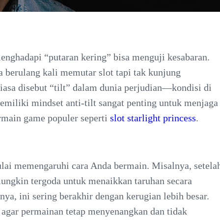
enghadapi “putaran kering” bisa menguji kesabaran.
berulang kali memutar slot tapi tak kunjung
sa disebut “tilt” dalam dunia perjudian—kondisi di
iliki mindset anti-tilt sangat penting untuk menjaga
rmain game populer seperti
slot starlight princess
.
 mulai memengaruhi cara Anda bermain. Misalnya, setela
 mungkin tergoda untuk menaikkan taruhan secara
ya, ini sering berakhir dengan kerugian lebih besar.
i agar permainan tetap menyenangkan dan tidak