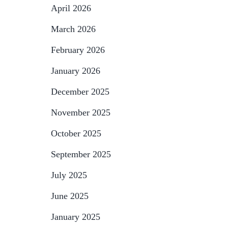
April 2026
March 2026
February 2026
January 2026
December 2025
November 2025
October 2025
September 2025
July 2025
June 2025
January 2025